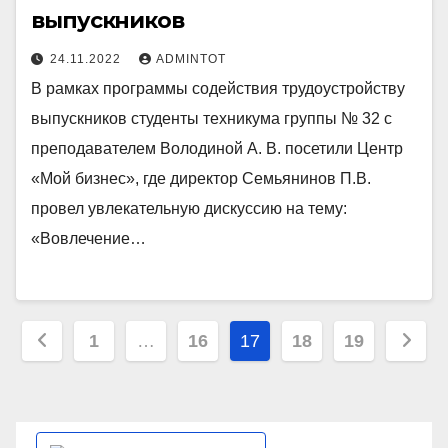
выпускников
24.11.2022
ADMINTOT
В рамках программы содействия трудоустройству
выпускников студенты техникума группы № 32 с
преподавателем Володиной А. В. посетили Центр
«Мой бизнес», где директор Семьянинов П.В.
провел увлекательную дискуссию на тему:
«Вовлечение…
Пагинация
1
…
16
17
18
19
записей