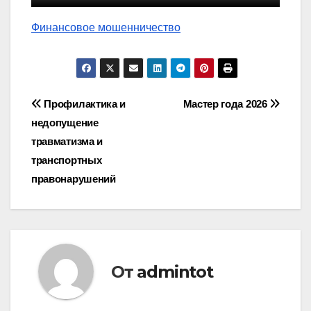
Финансовое мошенничество
Навигация
Профилактика и
Мастер года 2026
недопущение
по
травматизма и
записям
транспортных
правонарушений
От
admintot