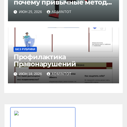
почему привычные методы
уже не работают?
ИЮН 25, 2026
ADMINTOT
БЕЗ РУБРИКИ
Профилактика
Правонарушений
ИЮН 18, 2026
ADMINTOT