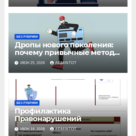
БЕЗ РУБРИКИ
Дропы нового поколения:
почему привычные методы
уже не работают?
ИЮН 25, 2026
ADMINTOT
БЕЗ РУБРИКИ
Профилактика
Правонарушений
ИЮН 18, 2026
ADMINTOT